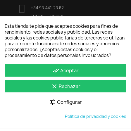
+34 93 441 23 82
LUNES a JUEVES:
7:00-13:00 y de 14:00-16h15
Esta tienda te pide que aceptes cookies para fines de
rendimiento, redes sociales y publicidad. Las redes
VIERNES de 7:00 a 13h30
sociales y las cookies publicitarias de terceros se utilizan
para ofrecerte funciones de redes sociales y anuncios
central@procarsl.com
personalizados. ¿Aceptas estas cookies y el
procesamiento de datos personales involucrados?
INFORMACIÓN GENERAL
done_all
Aceptar
Aviso Legal
Politica de privacidad
clear
Rechazar
Política de cookies
Condiciones de compra
tune
Configurar
Tienda exposición
Política de privacidad y cookies