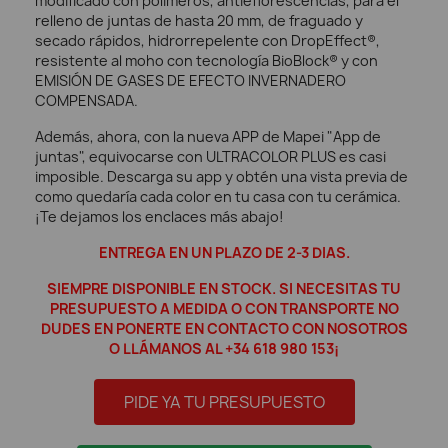
modificado con polímeros, antieflorescencias, para el
relleno de juntas de hasta 20 mm, de fraguado y
secado rápidos, hidrorrepelente con DropEffect®,
resistente al moho con tecnología BioBlock® y con
EMISIÓN DE GASES DE EFECTO INVERNADERO
COMPENSADA.
Además, ahora, con la nueva APP de Mapei "App de
juntas", equivocarse con ULTRACOLOR PLUS es casi
imposible. Descarga su app y obtén una vista previa de
como quedaría cada color en tu casa con tu cerámica.
¡Te dejamos los enclaces más abajo!
ENTREGA EN UN PLAZO DE 2-3 DIAS.
SIEMPRE DISPONIBLE EN STOCK. SI NECESITAS TU
PRESUPUESTO A MEDIDA O CON
TRANSPORTE
NO
DUDES EN PONERTE EN CONTACTO CON NOSOTROS
O LLÁMANOS AL +34 618 980 153¡
PIDE YA TU PRESUPUESTO