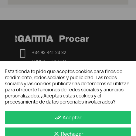
+34 93 441 23 82
LUNES a JUEVES:
7:00-13:00 y de 14:00-16h15
Esta tienda te pide que aceptes cookies para fines de
rendimiento, redes sociales y publicidad. Las redes
VIERNES de 7:00 a 13h30
sociales y las cookies publicitarias de terceros se utilizan
para ofrecerte funciones de redes sociales y anuncios
central@procarsl.com
personalizados. ¿Aceptas estas cookies y el
procesamiento de datos personales involucrados?
INFORMACIÓN GENERAL
done_all
Aceptar
Aviso Legal
Politica de privacidad
clear
Rechazar