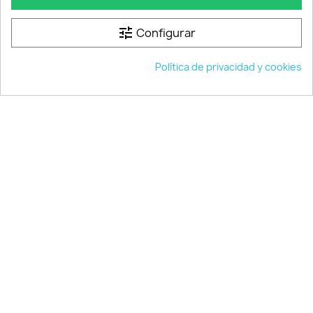
Política de cookies
Condiciones de compra
tune
Configurar
Tienda exposición
Política de privacidad y cookies