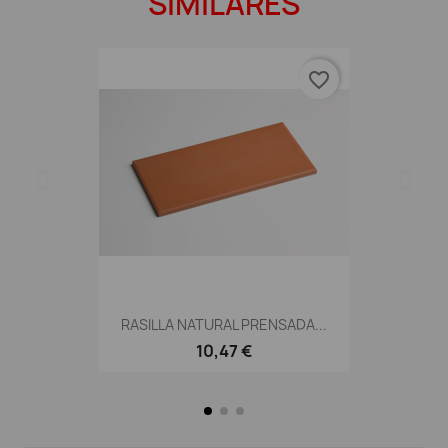
SIMILARES
favorite_border
RASILLA NATURAL PRENSADA...
10,47 €