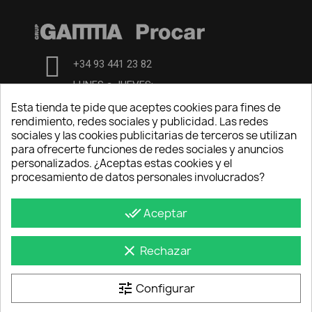
+34 93 441 23 82
LUNES a JUEVES:
7:00-13:00 y de 14:00-16h15
Esta tienda te pide que aceptes cookies para fines de
rendimiento, redes sociales y publicidad. Las redes
VIERNES de 7:00 a 13h30
sociales y las cookies publicitarias de terceros se utilizan
para ofrecerte funciones de redes sociales y anuncios
central@procarsl.com
personalizados. ¿Aceptas estas cookies y el
procesamiento de datos personales involucrados?
INFORMACIÓN GENERAL
done_all
Aceptar
Aviso Legal
Politica de privacidad
clear
Rechazar
Política de cookies
Condiciones de compra
tune
Configurar
Tienda exposición