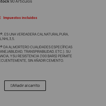
stock
90 Artículos
€
Impuestos incluidos
R®
, ES UNA VERDADERA CAL NATURAL PURA,
 NHL 3,5.
R®
DA AL MORTERO CUALIDADES ESPECÍFICAS
ANEJABILIDAD, TRANSPIRABILIDAD, ETC.). SU
CIA, Y SU RESISTENCIA (100 BARS) PERMITE
FRECUENTEMENTE, SIN AÑADIR CEMENTO.
Añadir al carrito