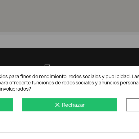
+34 93 441 23 82
ies para fines de rendimiento, redes sociales y publicidad. Las
LUNES a JUEVES:
n para ofrecerte funciones de redes sociales y anuncios persona
7:00-13:00 y de 14:00-16h15
involucrados?
VIERNES de 7:00 a 13h30
clear
Rechazar
central@procarsl.com