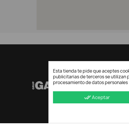
Esta tienda te pide que aceptes cook
publicitarias de terceros se utiliza
procesamiento de datos personales 
done_all
Aceptar