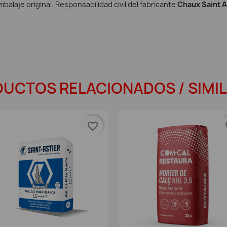
alaje original. Responsabilidad civil del fabricante
Chaux Saint A
UCTOS RELACIONADOS / SIMI
favorite_border
fav