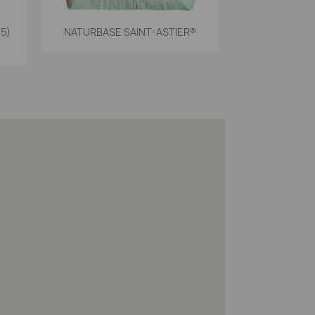
Vista rápida

5)
NATURBASE SAINT-ASTIER®