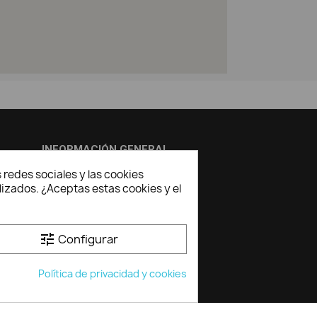
INFORMACIÓN GENERAL
 redes sociales y las cookies
Aviso Legal
lizados. ¿Aceptas estas cookies y el
Politica de privacidad
Política de cookies
tune
Configurar
Condiciones de compra
Tienda exposición
Política de privacidad y cookies