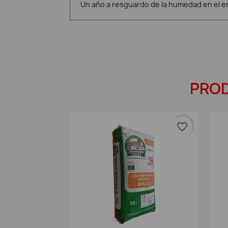
Un año a resguardo de la humedad en el emb
PROD
favorite_border